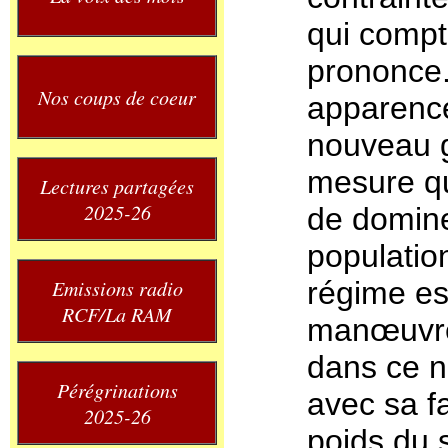
qui compt
prononce
Nos coups de coeur
apparence
nouveau g
mesure qu
Lectures partagées
2025-26
de dominer
populatio
Emissions radio
régime es
RCF/La RAM
manœuvre
dans ce n
Pérégrinations
avec sa f
2025-26
poids du s