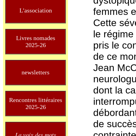
dystopiqu
femmes es
L'association
Cette sév
le régime 
Livres nomades
pris le co
2025-26
de ce mon
Jean McCl
newsletters
neurologu
dont la c
interromp
Rencontres littéraires
2025-26
débordante
de succès
contraint
La voix des mots