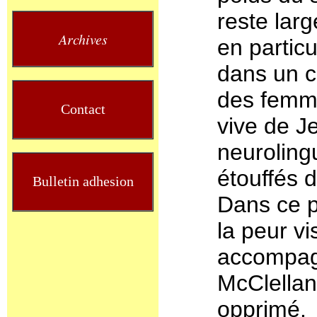
reste lar
Archives
en particu
dans un c
des femme
Contact
vive de J
neuroling
étouffés 
Bulletin adhesion
Dans ce p
la peur vi
accompagn
McClellan
opprimé.