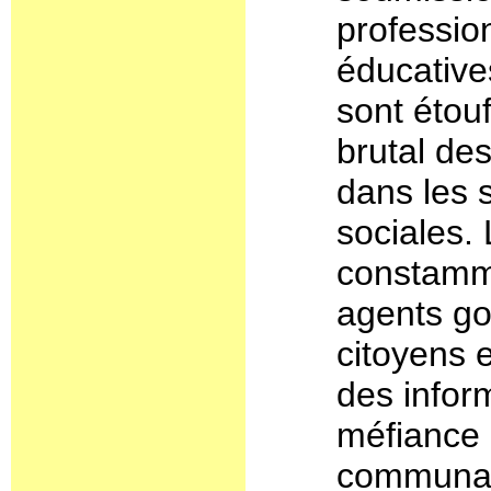
profession
éducative
sont étou
brutal de
dans les s
sociales.
constamme
agents g
citoyens 
des infor
méfiance 
communaut