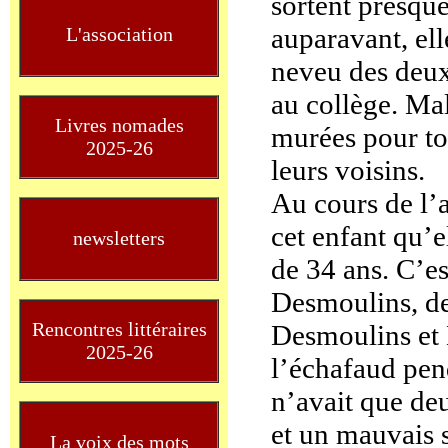
sortent presque
auparavant, ell
L'association
neveu des deux 
au collège. Mal
Livres nomades
murées pour to
2025-26
leurs voisins.
Au cours de l’a
cet enfant qu’e
newsletters
de 34 ans. C’e
Desmoulins, dep
Rencontres littéraires
Desmoulins et 
2025-26
l’échafaud pen
n’avait que deu
et un mauvais s
La voix des mots