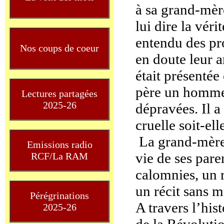
à sa grand-mèr
lui dire la véri
entendu des pr
Nos coups de coeur
en doute leur 
était présenté
père un homme
Lectures partagées
2025-26
dépravées. Il a
cruelle soit-ell
La grand-mère 
Emissions radio
vie de ses paren
RCF/La RAM
calomnies, un r
un récit sans 
Pérégrinations
A travers l’his
2025-26