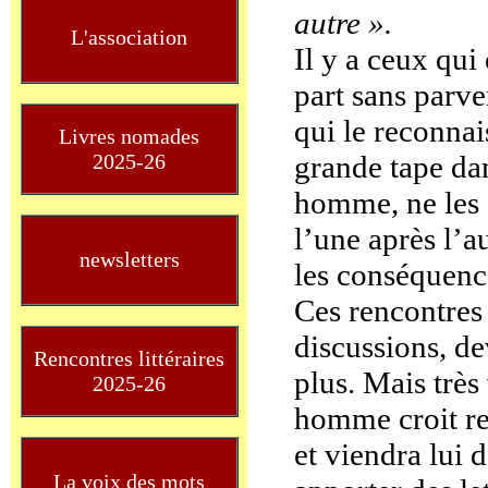
autre ».
L'association
Il y a ceux qui
part sans parve
qui le reconnai
Livres nomades
2025-26
grande tape dan
homme, ne les 
l’une après l’au
newsletters
les conséquence
Ces rencontres
discussions, de
Rencontres littéraires
plus. Mais très 
2025-26
homme croit re
et viendra lui 
La voix des mots