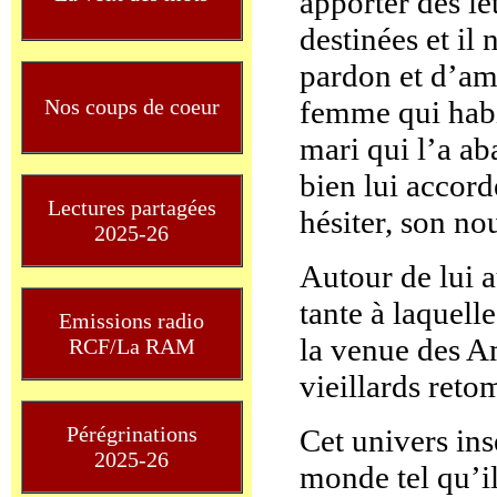
apporter des le
destinées et il 
pardon et d’amo
Nos coups de coeur
femme qui habi
mari qui l’a ab
bien lui accord
Lectures partagées
hésiter, son no
2025-26
Autour de lui au
tante à laquelle
Emissions radio
la venue des Am
RCF/La RAM
vieillards ret
Pérégrinations
Cet univers inse
2025-26
monde tel qu’il