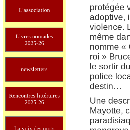
protégée v
L'association
adoptive, i
violence. 
même dans
Livres nomades
2025-26
nomme « G
roi » Bruc
le sortir d
newsletters
police loc
destin…
Rencontres littéraires
Une descri
2025-26
Mayotte, c
paradisiaq
La voix des mots