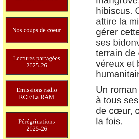
mangrove, 
hibiscus.
attire la 
Nos coups de coeur
gérer cett
ses bidonv
terrain de
Lectures partagées
véreux et 
2025-26
humanitai
Un roman 
Emissions radio
RCF/La RAM
à tous se
de cœur, c
la fois.
Pérégrinations
2025-26